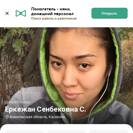
Главная
Домработницы
Домработницы в Алматинско
Помогатель - няни, 
Открыть
Домработница
Еркежан Сенбековна С.
Алматинская область, Каскелен