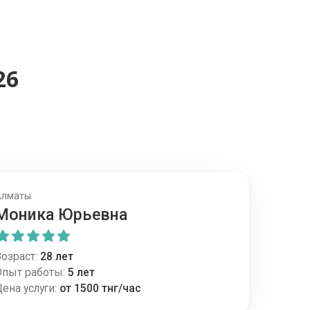
26
Алматы
Моника Юрьевна
озраст:
28 лет
Опыт работы:
5 лет
ена услуги:
от 1500 тнг/час