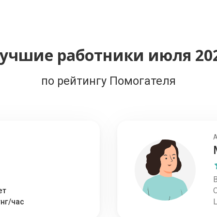
учшие работники июля 20
по рейтингу Помогателя
В
ет
тнг/час
Ц