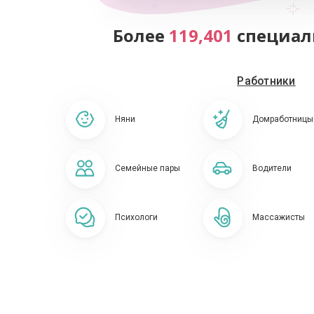
Более
119,401
специал
Работники
Няни
Домработницы
Семейные пары
Водители
Психологи
Массажисты