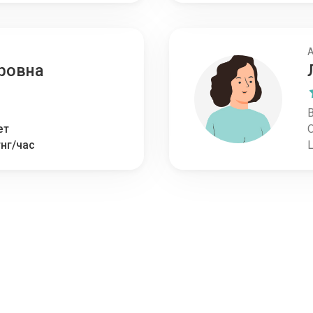
ровна
В
ет
тнг/час
Ц