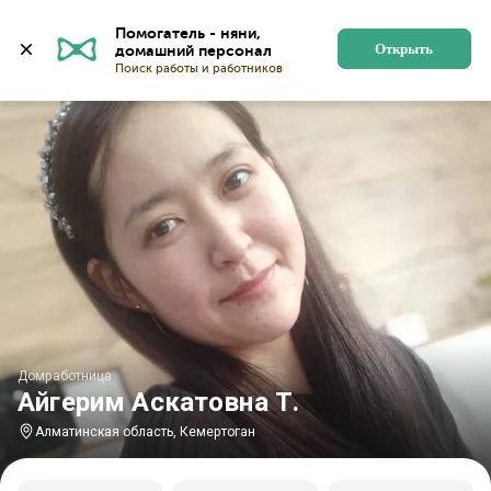
Главная
Домработницы
Домработницы в Алматинско
Помогатель - няни, 
Открыть
Домработница
Айгерим Аскатовна Т.
Алматинская область, Кемертоган