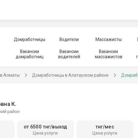
Домработницы
Водители
Массажисты
Вакансии
Вакансии
Вакансии
домработниц
водителей
массажистов
в Алматы
Домработницы в Алатауском районе
Домраб
вна К.
кий район
от 6500 тнг/выход
тнг/мес
Цена услуги
Цена услуги