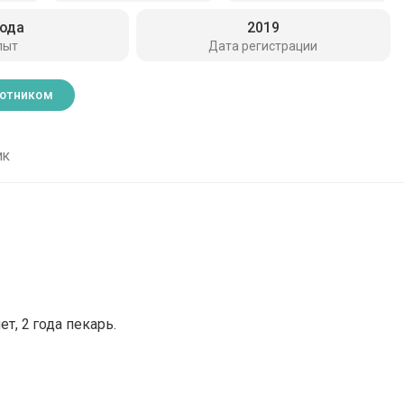
года
2019
пыт
Дата регистрации
ботником
ик
ет, 2 года пекарь.