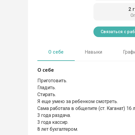
2 
О
Связаться с ра
О себе
Навыки
Граф
О себе
Приготовить.
Гладить.
Стирать.
Я еще умею за ребенком смотреть.
Сама работала в общепите (ст. Каганат) 16 л
3 года раздача.
3 года кассир.
8 лет бухгалтером.