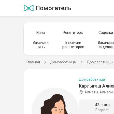
Помогатель
Няни
Репетиторы
Сиделки
Вакансии
Вакансии
Вакансии
нянь
репетиторов
сиделок
Главная
Домработницы
Домработницы 
Домработница
Карлыгаш Алиев
Алматы, Алмалин
42 года
Возраст