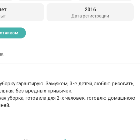
лет
2016
пыт
Дата регистрации
ботником
ик
уборку гарантирую. Замужем, 3-е детей, люблю рисовать,
тельная, без вредных привычек.
ная уборка, готовила для 2-х человек, готовлю домашнюю
яней.