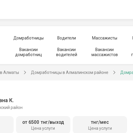
Домработницы
Водители
Массажисты
Вакансии
Вакансии
Вакансии
домработниц
водителей
массажистов
в Алматы
Домработницы в Алмалинском районе
Домра
на К.
ский район
от 6500 тнг/выход
тнг/мес
Цена услуги
Цена услуги