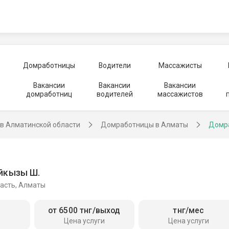
Домработницы
Водители
Массажисты
Вакансии
Вакансии
Вакансии
домработниц
водителей
массажистов
в Алматинской области
Домработницы в Алматы
Домра
йкызы Ш.
асть, Алматы
от 6500 тнг/выход
тнг/мес
Цена услуги
Цена услуги