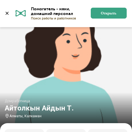
Главная
Домработницы
Домработницы в Алматы
Помогатель - няни, 
Открыть
Домработница
Айтолкын Айдын Т.
Алматы, Калкаман