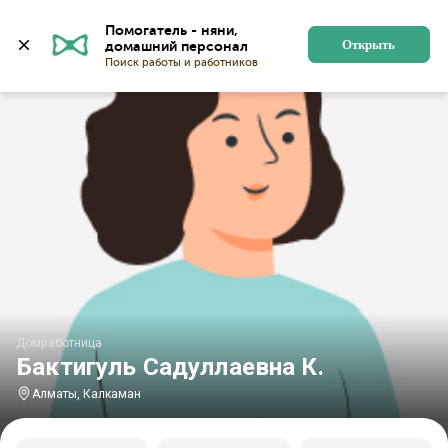
Главная
Домработницы
Домработницы в Алматы
Помогатель - няни, 
Открыть
Домработница
Бактигуль Садуллаевна К.
Алматы, Калкаман