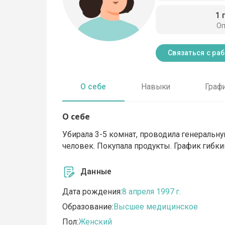
1 
О
Связаться с ра
О себе
Навыки
Граф
О себе
Убирала 3-5 комнат, проводила генеральну
человек. Покупала продукты. График гибки
Данные
Дата рождения:
8 апреля 1997 г.
Образование:
Высшее медицинское
Пол:
Женский