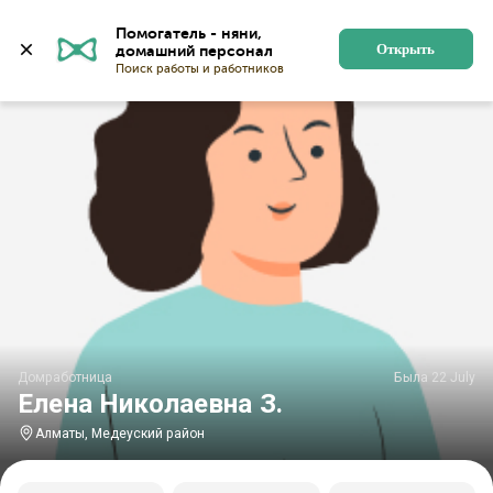
Главная
Домработницы
Домработницы в Алматы
Помогатель - няни, 
Открыть
Домработница
Была 22 July
Елена Николаевна З.
Алматы, Медеуский район