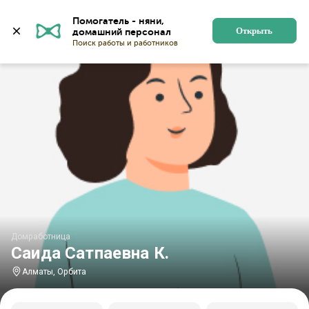
Главная
Домработницы
Домработницы в Алматы
Помогатель - няни, 
Открыть
Домработница
Саида Сатпаевна К.
Алматы, Орбита