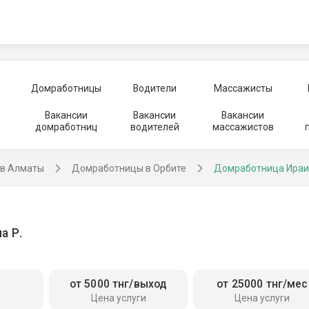
Домработницы
Водители
Массажисты
Вакансии
Вакансии
Вакансии
домработниц
водителей
массажистов
в Алматы
Домработницы в Орбите
Домработница Ираи
а Р.
от 5000 тнг/выход
от 25000 тнг/мес
Цена услуги
Цена услуги