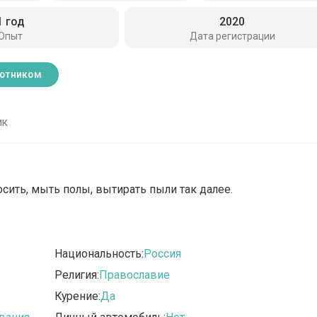
1 год
2020
Опыт
Дата регистрации
ботником
ик
сить, мыть полы, вытирать пыли так далее.
Национальность:
Россия
Религия:
Православие
Курение:
Да