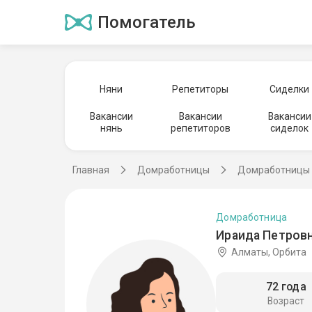
Помогатель
Няни
Репетиторы
Сиделки
Вакансии
Вакансии
Вакансии
нянь
репетиторов
сиделок
Главная
Домработницы
Домработницы 
Домработница
Ираида Петровн
Алматы, Орбита
72 года
Возраст