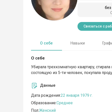
без
Связаться с ра
О себе
Навыки
Граф
О себе
Убирала трехкомнатную квартиру, стирала и
состоящую из 5-ти человек, покупала про
Данные
Дата рождения:
22 января 1979 г.
Образование:
Среднее
Пол:
Женский