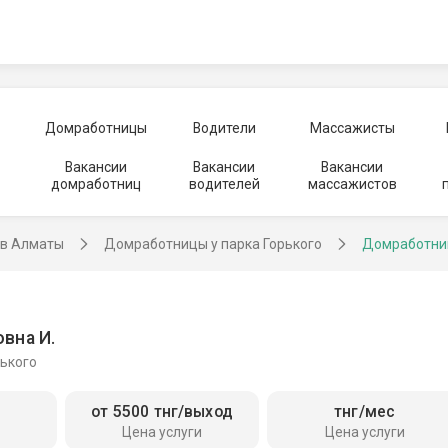
Домработницы
Водители
Массажисты
Вакансии
Вакансии
Вакансии
домработниц
водителей
массажистов
в Алматы
Домработницы у парка Горького
Домработни
вна И.
рького
от 5500 тнг/выход
тнг/мес
Цена услуги
Цена услуги