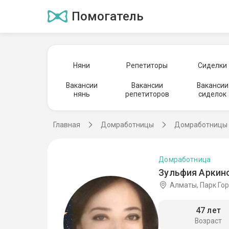
Помогатель
Няни
Репетиторы
Сиделки
Вакансии
Вакансии
Вакансии
нянь
репетиторов
сиделок
Главная
Домработницы
Домработницы 
Домработница
Зульфия Аркино
Алматы, Парк Го
47 лет
Возраст