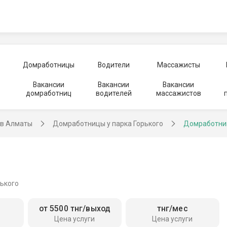
Домработницы
Водители
Массажисты
Вакансии
Вакансии
Вакансии
домработниц
водителей
массажистов
в Алматы
Домработницы у парка Горького
Домработни
рького
от 5500 тнг/выход
тнг/мес
Цена услуги
Цена услуги