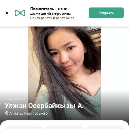
Главная
Домработницы
Домработницы в Алматы
Помогатель - няни, 
Открыть
Домработница
Улжан Осербайкызы А.
Алматы, Парк Горького