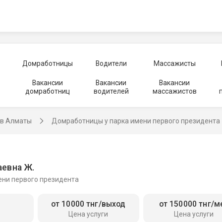
Домработницы
Водители
Массажисты
Вакансии
Вакансии
Вакансии
домработниц
водителей
массажистов
в Алматы
Домработницы у парка имени первого президента
аевна Ж.
ени первого президента
от 10000 тнг/выход
от 150000 тнг/м
Цена услуги
Цена услуги