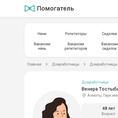
Помогатель
Няни
Репетиторы
Сиделки
Вакансии
Вакансии
Вакансии
нянь
репетиторов
сиделок
Главная
Домработницы
Домработницы 
Домработница
Венера Тостыб
Алматы, Парк им
48 лет
Возраст