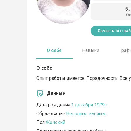
5 
О
Связаться с ра
О себе
Навыки
Граф
О себе
Опыт работы имеется. Порядочность. Все у
Данные
Дата рождения:
1 декабря 1979 г.
Образование:
Неполное высшее
Пол:
Женский