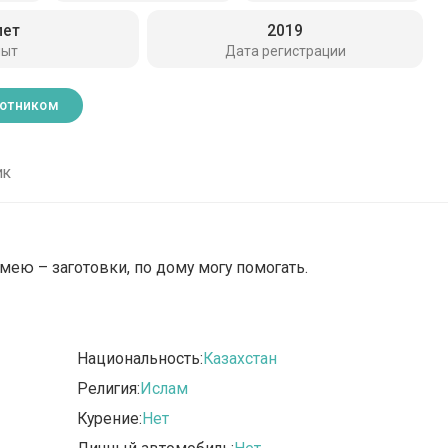
лет
2019
пыт
Дата регистрации
ботником
ик
мею – заготовки, по дому могу помогать.
Национальность:
Казахстан
Религия:
Ислам
Курение:
Нет