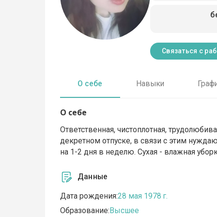
б
Связаться с ра
О себе
Навыки
Граф
О себе
Ответственная, чистоплотная, трудолюбив
декретном отпуске, в связи с этим нужда
на 1-2 дня в неделю. Сухая - влажная уборк
Данные
Дата рождения:
28 мая 1978 г.
Образование:
Высшее