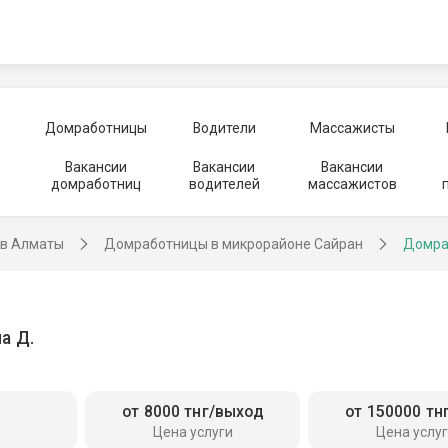
Домработницы
Водители
Массажисты
Вакансии
Вакансии
Вакансии
домработниц
водителей
массажистов
в Алматы
Домработницы в микрорайоне Сайран
Домра
а Д.
от 8000 тнг/выход
от 150000 тн
Цена услуги
Цена услу