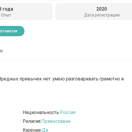
3 года
2020
Опыт
Дата регистрации
ботником
ик
 Вредных привычек нет. умею разговаривать грамотно и
Национальность:
Россия
Религия:
Православие
Курение:
Да