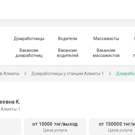
Домработницы
Водители
Массажисты
Вакансии
Вакансии
Вакансии
домработниц
водителей
массажистов
в Алматы
Домработницы у станции Алматы-1
Домработ
еевна К.
 Алматы-1
от 10000 тнг/выход
от 150000 тнг/
Цена услуги
Цена услуги