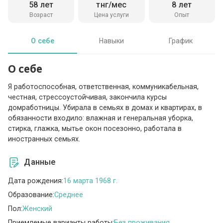
58 лет
тнг/мес
8 лет
Возраст
Цена услуги
Опыт
О себе
Навыки
График
О себе
Я работоспособная, ответственная, коммуникабельная,
честная, стрессоустойчивая, закончила курсы
домработницы. Убирала в семьях в домах и квартирах, в
обязанности входило: влажная и генеральная уборка,
стирка, глажка, мытье окон посезонно, работала в
иностранных семьях.
Данные
Дата рождения:
16 марта 1968 г.
Образование:
Среднее
Пол:
Женский
Приемлемые варианты работы:
Без проживания