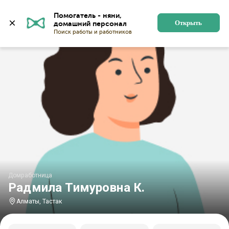
Главная
Домработницы
Домработницы в Алматы
Помогатель - няни, 
Открыть
Домработница
Радмила Тимуровна К.
Алматы, Тастак