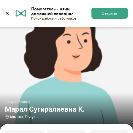
Главная
Домработницы
Домработницы в Алматы
Помогатель - няни, 
Открыть
Домработница
Марал Сугиралиевна К.
Алматы, Таугуль