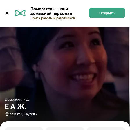
Главная
Домработницы
Домработницы в Алматы
Помогатель - няни, 
Открыть
Домработница
Е А Ж.
Алматы, Таугуль