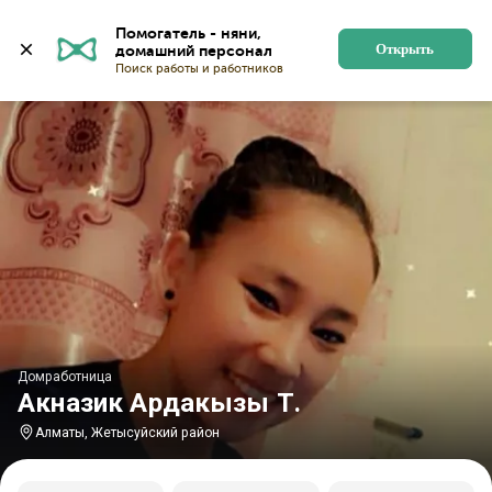
Главная
Домработницы
Домработницы в Алматы
Помогатель - няни, 
Открыть
Домработница
Акназик Ардакызы Т.
Алматы, Жетысуйский район