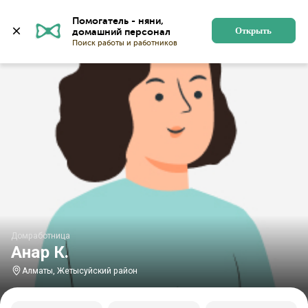
Главная
Домработницы
Домработницы в Алматы
Помогатель - няни, 
Открыть
Домработница
Анар К.
Алматы, Жетысуйский район