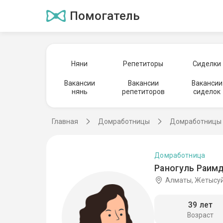
Помогатель
Няни
Репетиторы
Сиделки
Вакансии
Вакансии
Вакансии
нянь
репетиторов
сиделок
Главная
Домработницы
Домработницы 
Домработница
Раногуль Раим
Алматы, Жетысуй
39 лет
Возраст