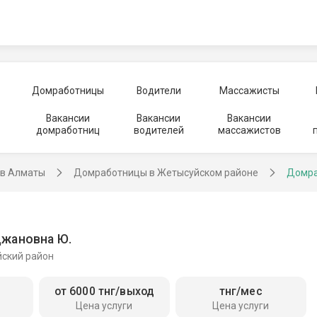
Домработницы
Водители
Массажисты
Вакансии
Вакансии
Вакансии
домработниц
водителей
массажистов
в Алматы
Домработницы в Жетысуйском районе
Домра
джановна Ю.
ский район
от 6000 тнг/выход
тнг/мес
Цена услуги
Цена услуги