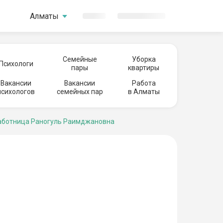
Алматы
Семейные
Уборка
Психологи
пары
квартиры
Вакансии
Вакансии
Работа
психологов
семейных пар
в Алматы
ботница Раногуль Раимджановна