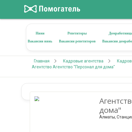
Няни
Репетиторы
Домработниц
Вакансии нянь
Вакансии репетиторов
Вакансии домраб
Главная
Кадровые агентства
Кадров
Агентство Агентство "Персонал для дома"
Агентств
дома"
Алматы, Станци