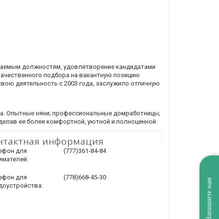
имаемым должностям, удовлетворение кандидатами
 качественного подбора на вакантную позицию
свою деятельность с 2003 года, заслужило отличную
ла. Опытные няни; профессиональные домработницы;
делав ее более комфортной, уютной и полноценной.
нтактная информация
ефон для
(777)361-84-84
имателей:
ефон для
(778)668-45-30
Напишите нам
доустройства: