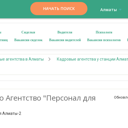
НАЧАТЬ ПОИСК
Алматы
ы
Сиделки
Водители
Психологи
отниц
Вакансии сиделок
Вакансии водителей
Вакансии психологов
ые агентства в Алматы
Кадровые агентства у станции Алма
о Агентство "Персонал для
Обновл
я Алматы-2