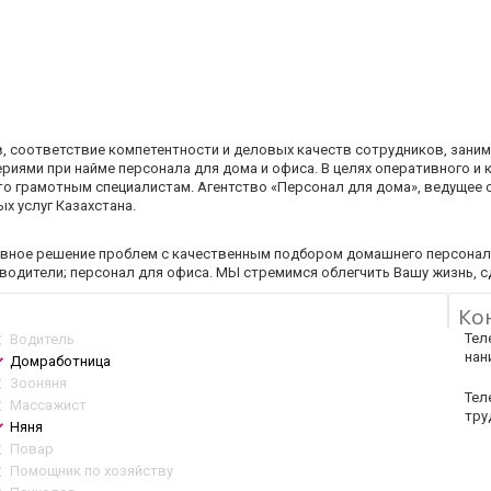
, соответствие компетентности и деловых качеств сотрудников, зан
риями при найме персонала для дома и офиса. В целях оперативного и
то грамотным специалистам. Агентство «Персонал для дома», ведущее 
х услуг Казахстана.
тивное решение проблем с качественным подбором домашнего персона
 водители; персонал для офиса. МЫ стремимся облегчить Вашу жизнь, с
Ко
Тел
Водитель
нан
Домработница
Зооняня
Тел
Массажист
тру
Няня
Повар
Помощник по хозяйству