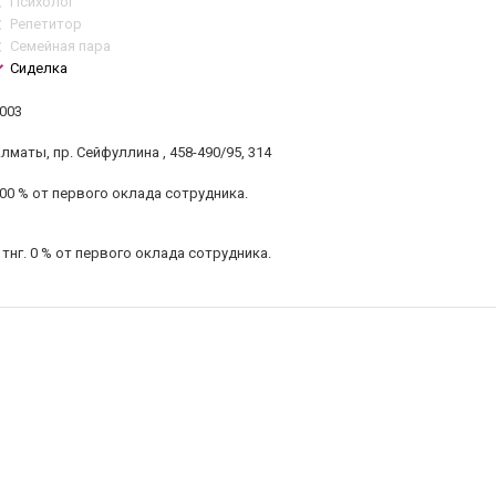
Психолог
Репетитор
Семейная пара
Сиделка
003
лматы, пр. Сейфуллина , 458-490/95, 314
00 % от первого оклада сотрудника.
 тнг.
0 % от первого оклада сотрудника.