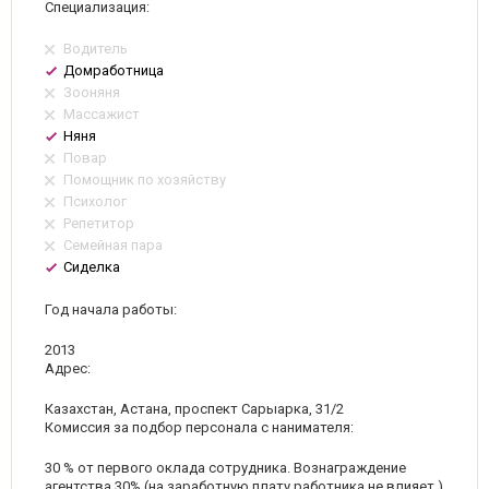
Специализация:
Водитель
Домработница
Зооняня
Массажист
Няня
Повар
Помощник по хозяйству
Психолог
Репетитор
Семейная пара
Сиделка
Год начала работы:
2013
Адрес:
Казахстан, Астана, проспект Сарыарка, 31/2
Комиссия за подбор персонала с нанимателя:
30 % от первого оклада сотрудника.
Вознаграждение
агентства 30% (на заработную плату работника не влияет )