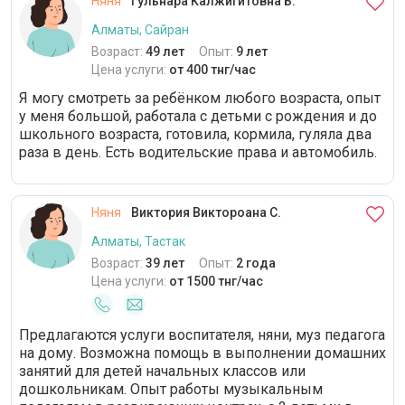
Няня
Гульнара Калжигитовна Б.
Алматы, Сайран
Возраст:
49 лет
Опыт:
9 лет
Цена услуги:
от 400 тнг/час
Я могу смотреть за ребёнком любого возраста, опыт
у меня большой, работала с детьми с рождения и до
школьного возраста, готовила, кормила, гуляла два
раза в день. Есть водительские права и автомобиль.
Няня
Виктория Виктороана С.
Алматы, Тастак
Возраст:
39 лет
Опыт:
2 года
Цена услуги:
от 1500 тнг/час
Предлагаются услуги воспитателя, няни, муз педагога
на дому. Возможна помощь в выполнении домашних
занятий для детей начальных классов или
дошкольникам. Опыт работы музыкальным