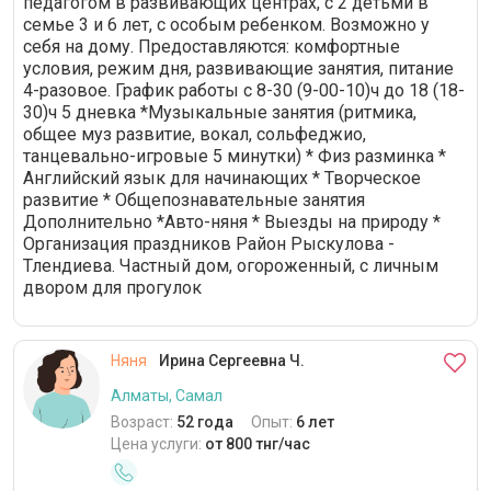
педагогом в развивающих центрах, с 2 детьми в
семье 3 и 6 лет, с особым ребенком. Возможно у
себя на дому. Предоставляются: комфортные
условия, режим дня, развивающие занятия, питание
4-разовое. График работы с 8-30 (9-00-10)ч до 18 (18-
30)ч 5 дневка *Музыкальные занятия (ритмика,
общее муз развитие, вокал, сольфеджио,
танцевально-игровые 5 минутки) * Физ разминка *
Английский язык для начинающих * Творческое
развитие * Общепознавательные занятия
Дополнительно *Авто-няня * Выезды на природу *
Организация праздников Район Рыскулова -
Тлендиева. Частный дом, огороженный, с личным
двором для прогулок
Няня
Ирина Сергеевна Ч.
Алматы, Самал
Возраст:
52 года
Опыт:
6 лет
Цена услуги:
от 800 тнг/час