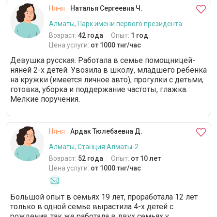
Няня
Наталья Сергеевна Ч.
Алматы, Парк имени первого президента
Возраст:
42 года
Опыт:
1 год
Цена услуги:
от 1000 тнг/час
Девушка русская. Работала в семье помощницей-
няней 2-х детей. Увозила в школу, младшего ребенка
на кружки (имеется личное авто), прогулки с детьми,
готовка, уборка и поддержание частоты, глажка.
Мелкие поручения.
Няня
Ардак Тюлебаевна Д.
Алматы, Станция Алматы-2
Возраст:
52 года
Опыт:
от 10 лет
Цена услуги:
от 1000 тнг/час
Большой опыт в семьях 19 лет, проработала 12 лет
только в одной семье вырастила 4-х детей с
рождения, так же работала в двух семьях у