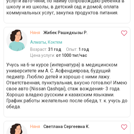
услуги авто-няни, по найму сопровождаю ребёнка в
школу и из школы, в детский сад и домой; оплата
коммунальных услуг, закупка продуктов питания.
Няня
Жибек Рашидкызы Р.
Алматы, Коктем
Возраст:
31 год
Опыт:
1 год
Цена услуги:
от 1000 тнг/час
Учусь на 6-м курсе (интернатура) в медицинском
университете им А. С. Асфендиярова, будущий
педиатр. Люблю детей и хорошо с ними лажу.
Ответственная, пунктуальная, вкусно готовлю! Имею
свое авто (Nissan Qashqai), стаж вождения- 3 года.
Хорошо владею русским и казахским языками.
График работы желательно после обеда, т. к. учусь до
обеда.
Няня
Светлана Сергеевна К.