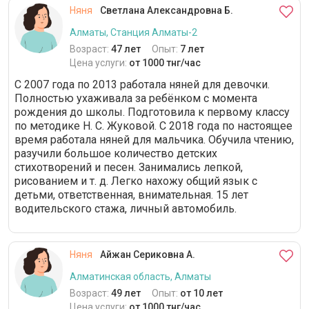
Няня
Светлана Александровна Б.
Алматы, Станция Алматы-2
Возраст:
47 лет
Опыт:
7 лет
Цена услуги:
от 1000 тнг/час
С 2007 года по 2013 работала няней для девочки.
Полностью ухаживала за ребёнком с момента
рождения до школы. Подготовила к первому классу
по методике Н. С. Жуковой. С 2018 года по настоящее
время работала няней для мальчика. Обучила чтению,
разучили большое количество детских
стихотворений и песен. Занимались лепкой,
рисованием и т. д. Легко нахожу общий язык с
детьми, ответственная, внимательная. 15 лет
водительского стажа, личный автомобиль.
Няня
Айжан Сериковна А.
Алматинская область, Алматы
Возраст:
49 лет
Опыт:
от 10 лет
Цена услуги:
от 1000 тнг/час