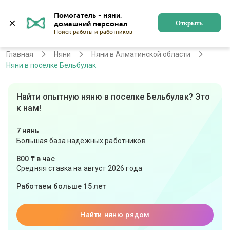
Помогатель - няни, 
Алматы
Войти
Регистрация
Открыть
Главная
Няни
Няни в Алматинской области
Няни в поселке Бельбулак
Найти опытную няню в поселке Бельбулак? Это
к нам!
7 нянь
Большая база надёжных работников
800 ₸ в час
Средняя ставка на август 2026 года
Работаем больше 15 лет
Найти няню рядом