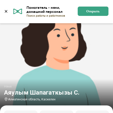
Главная
Няни
Няни в Алматинской области
Няни 
Помогатель - няни, 
Открыть
Няня
Аяулым Шапагаткызы С.
Алматинская область, Каскелен