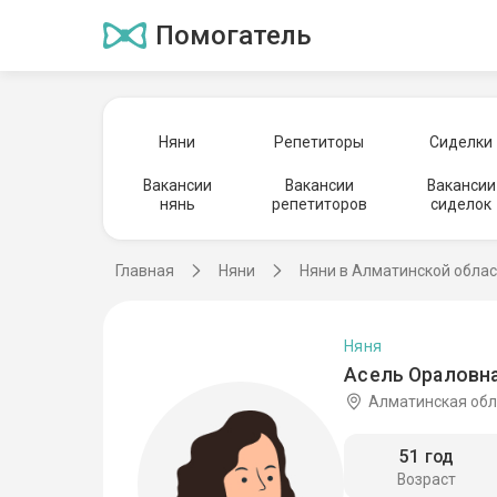
Помогатель
Няни
Репетиторы
Сиделки
Вакансии
Вакансии
Вакансии
нянь
репетиторов
сиделок
Главная
Няни
Няни в Алматинской обла
Няня
Асель Ораловна
Алматинская обл
51 год
Возраст