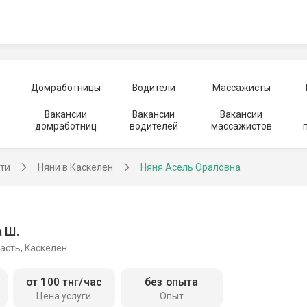
Домработницы
Водители
Массажисты
Вакансии
Вакансии
Вакансии
домработниц
водителей
массажистов
сти
Няни в Каскелен
Няня Асель Ораловна
 Ш.
асть, Каскелен
от 100 тнг/час
без опыта
Цена услуги
Опыт