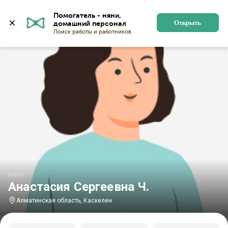
Главная
Няни
Няни в Алматинской области
Няни 
Помогатель - няни, 
Открыть
Няня
Анастасия Сергеевна Ч.
Алматинская область, Каскелен