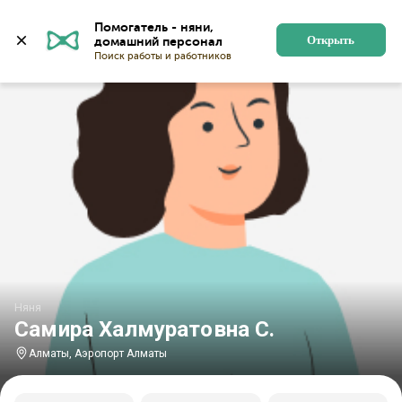
Главная
Няни
Няни в Алматы
Няни у аэропорта 
Помогатель - няни, 
Открыть
Няня
Самира Халмуратовна С.
Алматы, Аэропорт Алматы