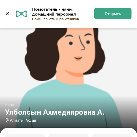
Главная
Няни
Няни в Алматы
Няни в микрорайон
Помогатель - няни, 
Открыть
Няня
Улболсын Ахмедияровна А.
Алматы, Аксай