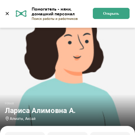
Главная
Няни
Няни в Алматы
Няни в микрорайон
Помогатель - няни, 
Открыть
Няня
Лариса Алимовна А.
Алматы, Аксай