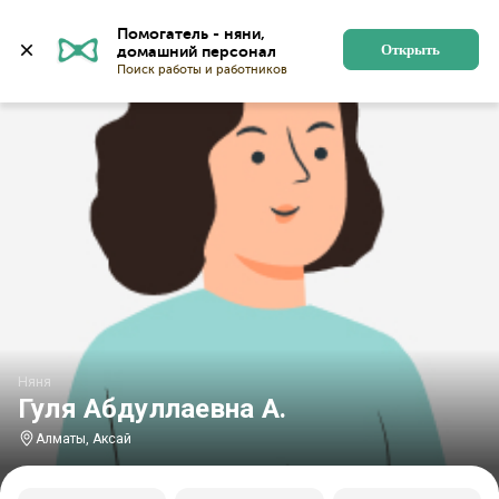
Главная
Няни
Няни в Алматы
Няни в микрорайон
Помогатель - няни, 
Открыть
Няня
Гуля Абдуллаевна А.
Алматы, Аксай