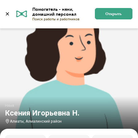
Главная
Няни
Няни в Алматы
Няни в Алмалинско
Помогатель - няни, 
Открыть
Няня
Ксения Игорьевна Н.
Алматы, Алмалинский район