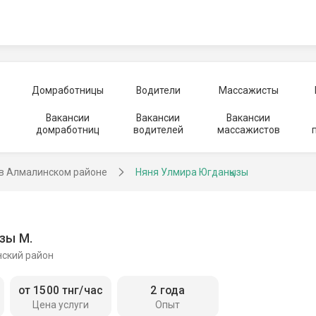
Домработницы
Водители
Массажисты
Вакансии
Вакансии
Вакансии
домработниц
водителей
массажистов
в Алмалинском районе
Няня Улмира Югданқызы
зы М.
ский район
от 1500 тнг/час
2 года
Цена услуги
Опыт