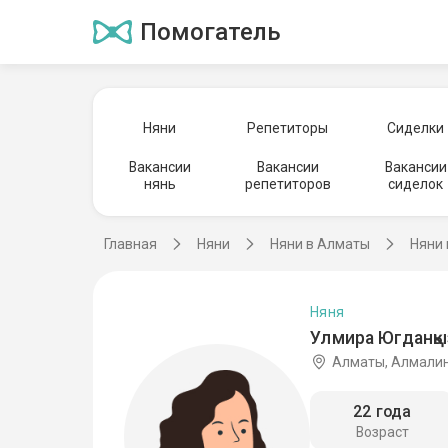
Помогатель
Няни
Репетиторы
Сиделки
Вакансии
Вакансии
Вакансии
нянь
репетиторов
сиделок
Главная
Няни
Няни в Алматы
Няни 
Няня
Улмира Югданқы
Алматы, Алмалин
22 года
Возраст