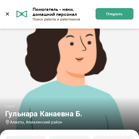
Главная
Няни
Няни в Алматы
Няни в Алмалинско
Помогатель - няни, 
Открыть
Няня
Гульнара Канаевна Б.
Алматы, Алмалинский район