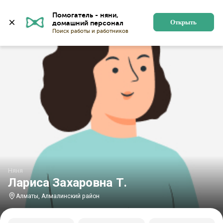
Главная
Няни
Няни в Алматы
Няни в Алмалинско
Помогатель - няни, 
Открыть
Няня
Лариса Захаровна Т.
Алматы, Алмалинский район