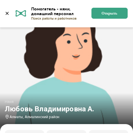
Главная
Няни
Няни в Алматы
Няни в Алмалинско
Помогатель - няни, 
Открыть
Няня
Любовь Владимировна А.
Алматы, Алмалинский район