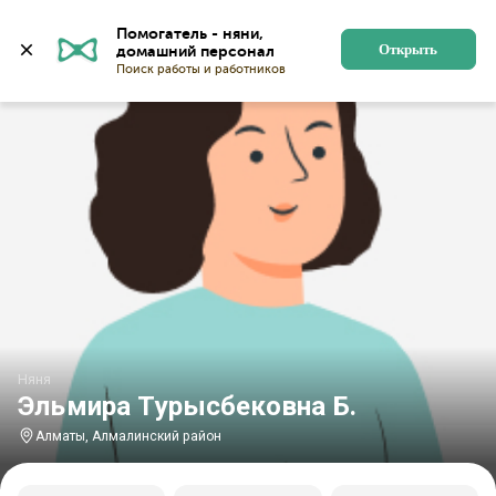
Главная
Няни
Няни в Алматы
Няни в Алмалинско
Помогатель - няни, 
Открыть
Няня
Эльмира Турысбековна Б.
Алматы, Алмалинский район