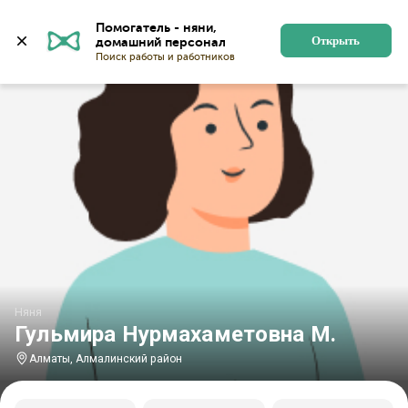
Главная
Няни
Няни в Алматы
Няни в Алмалинско
Помогатель - няни, 
Открыть
Няня
Гульмира Нурмахаметовна М.
Алматы, Алмалинский район