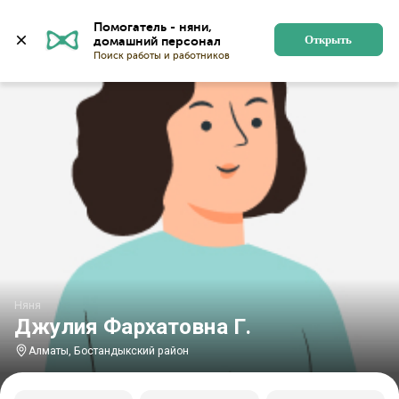
Главная
Няни
Няни в Алматы
Няни в Бостандыкс
Помогатель - няни, 
Открыть
Няня
Джулия Фархатовна Г.
Алматы, Бостандыкский район