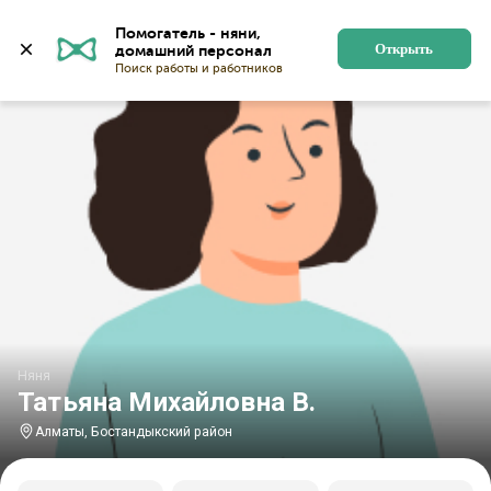
Главная
Няни
Няни в Алматы
Няни в Бостандыкс
Помогатель - няни, 
Открыть
Няня
Татьяна Михайловна В.
Алматы, Бостандыкский район