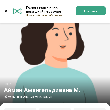
Главная
Няни
Няни в Алматы
Няни в Бостандыкс
Помогатель - няни, 
Открыть
Няня
Айман Амангельдиевна М.
Алматы, Бостандыкский район