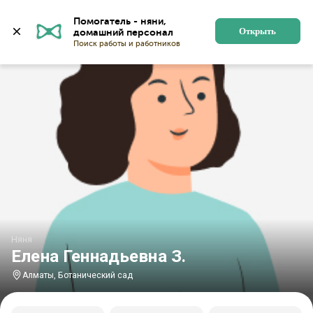
Главная
Няни
Няни в Алматы
Няни у Ботаническ
Помогатель - няни, 
Открыть
Няня
Елена Геннадьевна З.
Алматы, Ботанический сад