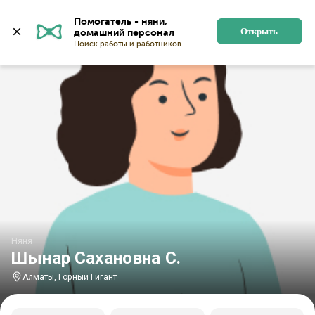
Главная
Няни
Няни в Алматы
Няни в Горном Гига
Помогатель - няни, 
Открыть
Няня
Шынар Сахановна С.
Алматы, Горный Гигант