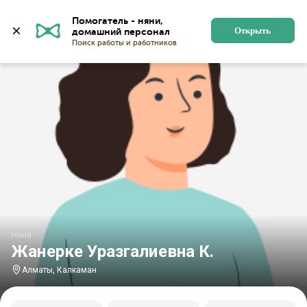
Главная
Няни
Няни в Алматы
Няни в микрорайон
Помогатель - няни, 
Открыть
Няня
Жанерке Уразгалиевна К.
Алматы, Калкаман